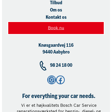
Tilbud
Om os
Kontakt os
Book nu
Knøsgaardvej 116
9440 Aabybro
98 24 18 00
Instagram
Facebook
For everything your car needs.
Vi er et højkvalitets Bosch Car Service
reparationsværksted for benzin-, diesel- og