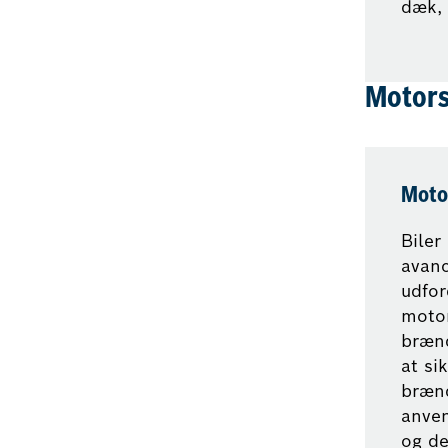
dæk, 
Motors
Moto
Biler
avanc
udfor
motor
brænd
at si
brænd
anven
og de