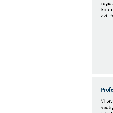
regis
kontr
evt. f
Profe
Vi le
vedli