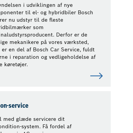
ndelsen i udviklingen af nye
onenter til el- og hybridbiler Bosch
rer nu udstyr til de fleste
ridbilmærker som
inaludstyrsproducent. Derfor er de
tige mekanikere på vores værksted,
er en del af Bosch Car Service, fuldt
rne i reparation og vedligeholdelse af
e køretøjer.
con-service
il med glæde servicere dit
ondition-system. Få fordel af