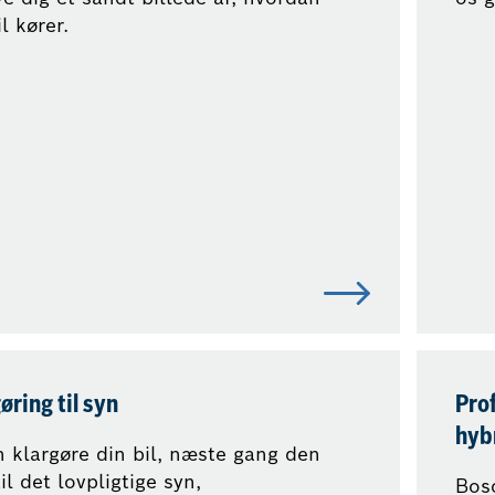
l kører.
øring til syn
Prof
hyb
n klargøre din bil, næste gang den
il det lovpligtige syn,
Bosc