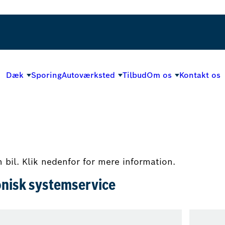
Dæk
Sporing
Autoværksted
Tilbud
Om os
Kontakt os
in bil. Klik nedenfor for mere information.
onisk systemservice