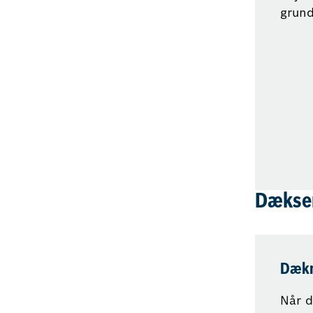
grundi
Dækse
Dækm
Når d