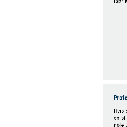
fabri
Profe
Hvis 
en si
nøje 