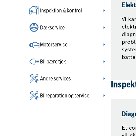
Elekt
Inspektion & kontrol
Vi ka
elekt
Dækservice
diagn
probl
Motorservice
syste
batter
Bil pære tjek
Andre services
Inspek
Bilreparation og service
Diagn
Et co
vil g