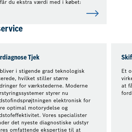
får du ekstra værdi med i købet:
ervice
rdiagnose Tjek
Skif
 bliver i stigende grad teknologisk
Et o
erede, hvilket stiller større
vir
dringer for værkstederne. Moderne
at f
styringssystemer styrer nu
ford
stofindsprøjtningen elektronisk for
kre optimal motorydelse og
stofeffektivitet. Vores specialister
der det nyeste diagnostiske udstyr
res omfattende ekspertise til at