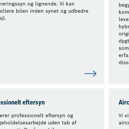
treringssyn og lignende. Vi kan
begy
ollere bilen inden synet og udbedre
komp
ejl.
leve
hyb
orig
dyg
som 
erfa
diss
ssionelt eftersyn
Air
verer professionelt eftersyn og
Vi v
geholdelsesarbejde uden tab af
airc