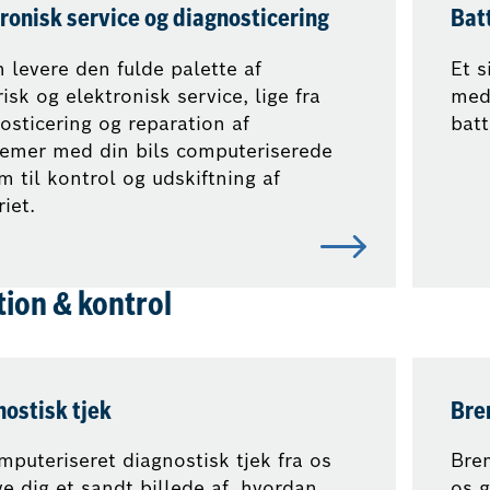
ronisk service og diagnosticering
Bat
n levere den fulde palette af
Et s
risk og elektronisk service, lige fra
med
osticering og reparation af
batt
emer med din bils computeriserede
m til kontrol og udskiftning af
iet.
tion & kontrol
ostisk tjek
Bre
mputeriseret diagnostisk tjek fra os
Bre
ive dig et sandt billede af, hvordan
os g