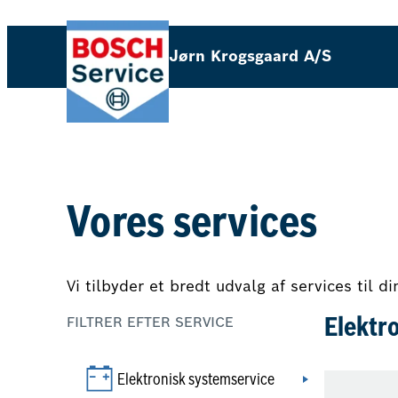
Spring
til
Jørn Krogsgaard A/S
indhold
Vores services
Vi tilbyder et bredt udvalg af services til d
FILTRER EFTER SERVICE
Elektr
Elektronisk systemservice