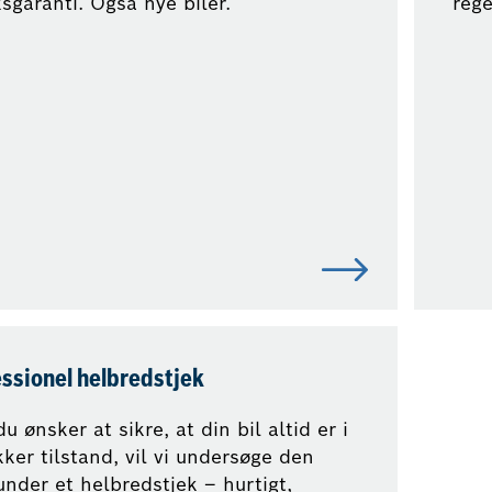
ksgaranti. Også nye biler.
reg
ssionel helbredstjek
du ønsker at sikre, at din bil altid er i
kker tilstand, vil vi undersøge den
under et helbredstjek – hurtigt,