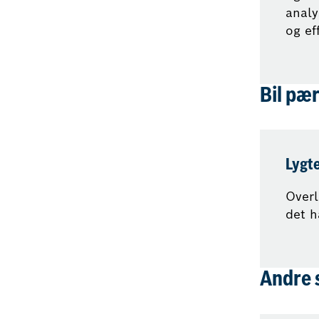
analy
og eff
Bil pær
Lygt
Overl
det h
Andre 