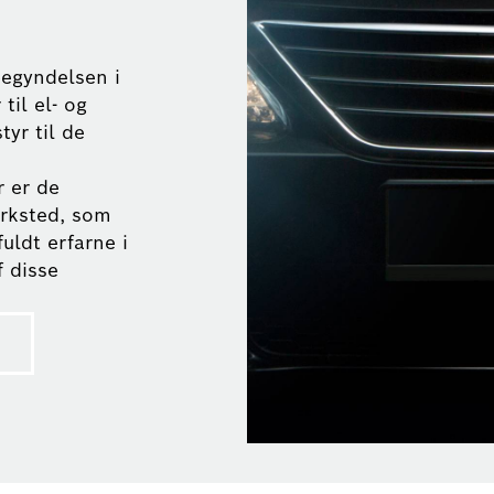
begyndelsen i
til el- og
tyr til de
r er de
ærksted, som
uldt erfarne i
f disse