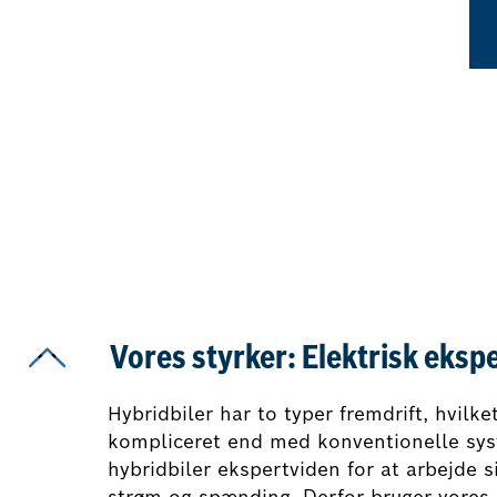
Vores styrker: Elektrisk eksp
Hybridbiler har to typer fremdrift, hvilke
kompliceret end med konventionelle sys
hybridbiler ekspertviden for at arbejde 
strøm og spænding. Derfor bruger vores