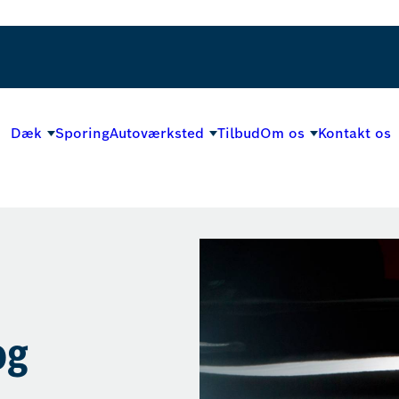
Dæk
Sporing
Autoværksted
Tilbud
Om os
Kontakt os
og