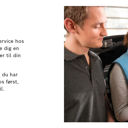
ervice hos
ve dig en
r til din
s du har
s først,
l.