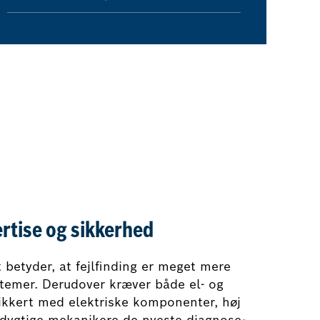
ertise og sikkerhed
t betyder, at fejlfinding er meget mere
temer. Derudover kræver både el- og
sikkert med elektriske komponenter, høj
 dygtige mekanikere de nyeste diagnose-