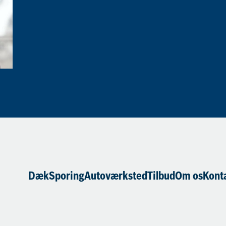
Dæk
Sporing
Autoværksted
Tilbud
Om os
Kont