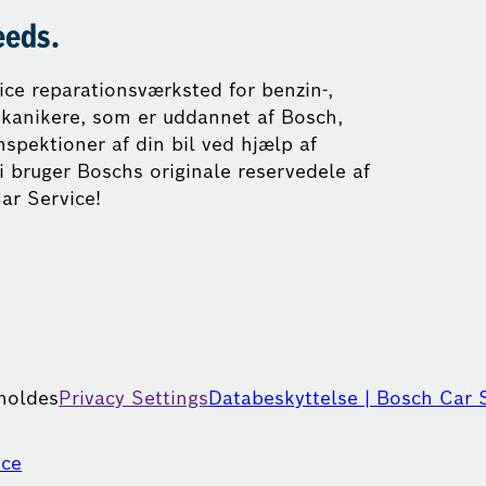
eeds.
vice reparationsværksted for benzin-,
mekanikere, som er uddannet af Bosch,
nspektioner af din bil ved hjælp af
i bruger Boschs originale reservedele af
ar Service!
eholdes
Privacy Settings
Databeskyttelse | Bosch Car 
ice