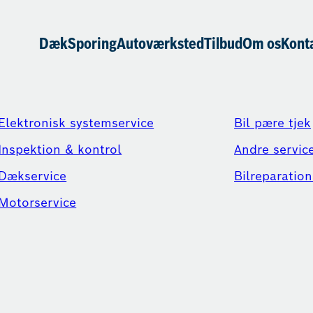
Dæk
Sporing
Autoværksted
Tilbud
Om os
Kont
Elektronisk systemservice
Bil pære tjek
Inspektion & kontrol
Andre servic
Dækservice
Bilreparation
Motorservice