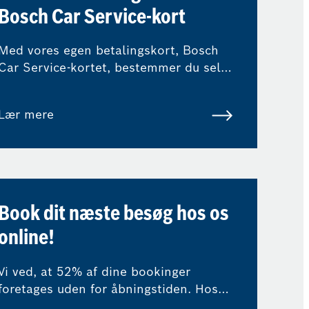
Bosch Car Service-kort
Med vores egen betalingskort, Bosch
Car Service-kortet, bestemmer du selv,
hvordan du ønsker at betale for dit
værkstedsbesøg.
Lær mere
Book dit næste besøg hos os
online!
Vi ved, at 52% af dine bookinger
foretages uden for åbningstiden. Hos
os kan du nemt og hurtigt booke dit