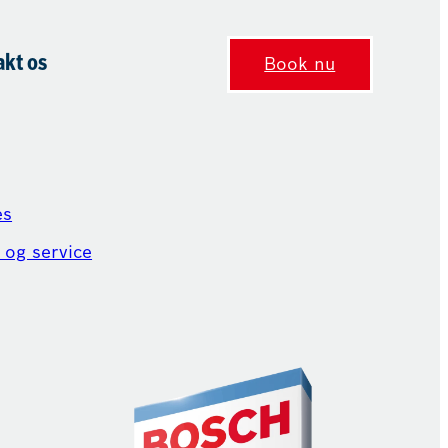
akt os
Book nu
es
 og service