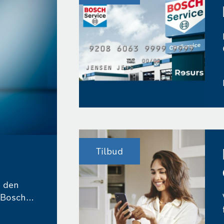
Tilbud
r den
 Bosch
eksterne
s