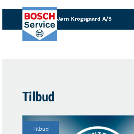
Spring
til
Jørn Krogsgaard A/S
indhold
Tilbud
Tilbud