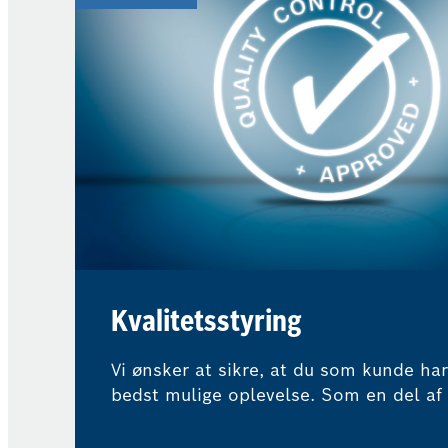
Kvalitetsstyring
Vi ønsker at sikre, at du som kunde ha
bedst mulige oplevelse. Som en del af
Car Service-netværket betyder det, at 
eksperter regelmæssigt overvåger vore