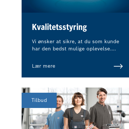
Kvalitetsstyring
Vi ønsker at sikre, at du som kunde
har den bedst mulige oplevelse.
Som en del af Bosch Car Service-
netværket betyder det, at eksterne
Lær mere
eksperter regelmæssigt overvåger
vores kvalitetsstandarder og
procedurer.
Tilbud