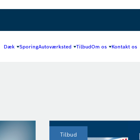
Dæk
Sporing
Autoværksted
Tilbud
Om os
Kontakt os
Tilbud