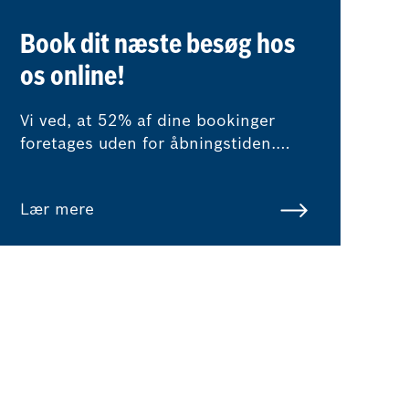
Book dit næste besøg hos
os online!
Vi ved, at 52% af dine bookinger
foretages uden for åbningstiden.
Hos os kan du nemt og hurtigt
booke dit næste værkstedsbesøg
Lær mere
online, når det passer dig. Du får
øjeblikkeligt besked om prisen.