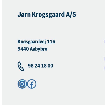
Jørn Krogsgaard A/S
Knøsgaardvej 116
9440 Aabybro
98 24 18 00
Instagram
Facebook