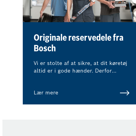
Originale reservedele fra
Bosch
Vi er stolte af at sikre, at dit køretøj
altid er i gode hænder. Derfor
bruger vi udelukkende reservedele i
originalstandard eller reservedele af
Lær mere
højeste kvalitet for at hjælpe med at
bevare din bils værdi.