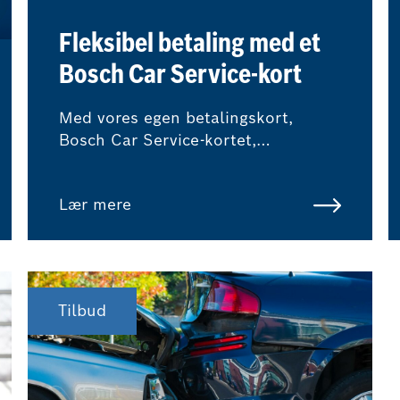
Fleksibel betaling med et
Bosch Car Service-kort
Med vores egen betalingskort,
Bosch Car Service-kortet,
bestemmer du selv, hvordan du
ønsker at betale for dit
Lær mere
værkstedsbesøg.
Tilbud