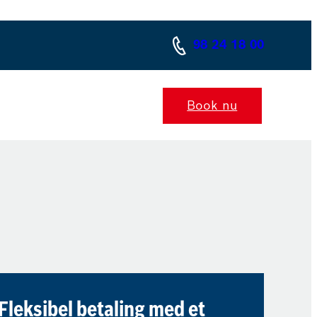
98 24 18 00
Book nu
Fleksibel betaling med et